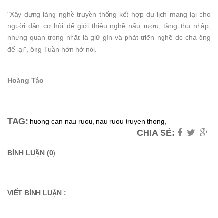
"Xây dựng làng nghề truyền thống kết hợp du lịch mang lại cho
người dân cơ hội để giới thiệu nghề nấu rượu, tăng thu nhập,
nhưng quan trọng nhất là giữ gìn và phát triển nghề do cha ông
để lại", ông Tuần hớn hở nói.
Hoàng Táo
TAG:
huong dan nau ruou,
nau ruou truyen thong,
CHIA SẺ:
BÌNH LUẬN (0)
VIẾT BÌNH LUẬN :