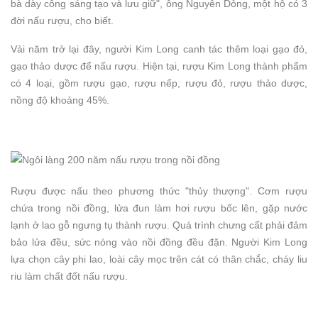
bà dày công sáng tạo và lưu giữ", ông Nguyễn Dỏng, một hộ có 3
đời nấu rượu, cho biết.
Vài năm trở lại đây, người Kim Long canh tác thêm loại gạo đỏ,
gạo thảo dược để nấu rượu. Hiện tại, rượu Kim Long thành phẩm
có 4 loại, gồm rượu gạo, rượu nếp, rượu đỏ, rượu thảo dược,
nồng độ khoảng 45%.
Rượu được nấu theo phương thức "thủy thượng". Cơm rượu
chứa trong nồi đồng, lửa đun làm hơi rượu bốc lên, gặp nước
lạnh ở lao gỗ ngưng tụ thành rượu. Quá trình chưng cất phải đảm
bảo lửa đều, sức nóng vào nồi đồng đều đặn. Người Kim Long
lựa chọn cây phi lao, loài cây mọc trên cát có thân chắc, cháy liu
riu làm chất đốt nấu rượu.