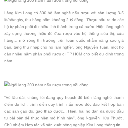
Làng Kim Long có 300 hộ làm nghề nấu rượu với sản lượng 3-5
lít/hộ/ngày, thu hàng năm khoảng 2 tỷ đồng. "Rượu nấu ra do các
hộ tự phân phối đi nhiều tỉnh thành trong cả nước. Hiện làng nghề
xây dựng thương hiệu để đưa rượu vào hệ thống siêu thị, cửa
hàng… mở rộng thị trường trên toàn quốc nhằm nâng cao giá
bán, tăng thu nhập cho hộ làm nghề", ông Nguyễn Tuần, một hộ
dân nhiều năm phân phối rượu đi TP HCM cho biết dự định trong
năm.
"Về lâu dài, chúng tôi đang quy hoạch để biến làng nghề thành
điểm du lịch, trình diễn quy trình nấu rượu độc đáo kết hợp bán
đặc sản gạo đỏ, gạo thảo dược… Hiện, hai hộ dân đã được đầu
tư bài bản để thực hiện mô hình này", ông Nguyễn Hữu Phước,
Chủ nhiệm Hợp tác xã sản xuất nông nghiệp Kim Long thông tin.