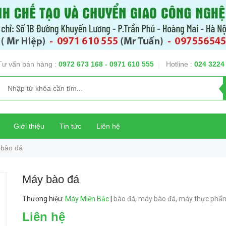
Tư vấn bán hàng :
0972 673 168
- 0971 610 555
|
Hotline :
024 3224
Giới thiệu
Tin tức
Liên hệ
bào đá
Máy bào đá
Thương hiệu
:
Máy Miền Bắc
|
bào đá,
máy bào đá,
máy thực phẩ
Liên hệ