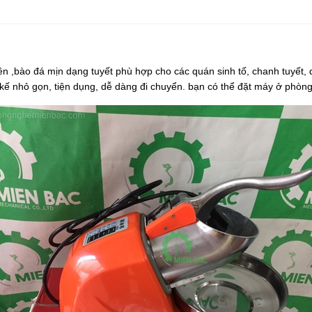
ên ,bào đá mịn dạng tuyết phù hợp cho các quán sinh tố, chanh tuyết
t kế nhỏ gọn, tiện dụng, dễ dàng đi chuyển. bạn có thể đặt máy ở phòn