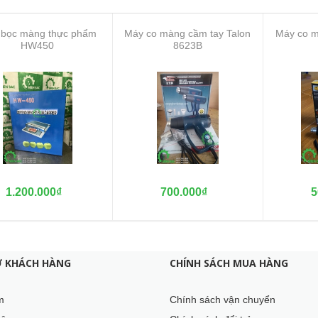
bọc màng thực phẩm
Máy co màng cầm tay Talon
Máy co m
HW450
8623B
1.200.000₫
700.000₫
5
Ợ KHÁCH HÀNG
CHÍNH SÁCH MUA HÀNG
m
Chính sách vận chuyển