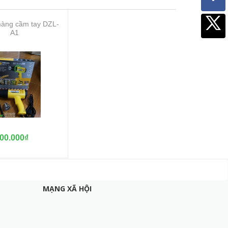
àng cầm tay DZL-
A1
00.000₫
MẠNG XÃ HỘI