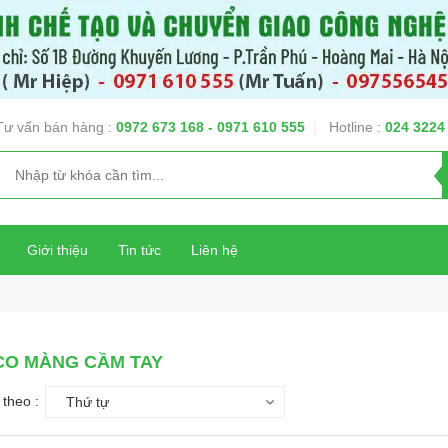
Tư vấn bán hàng :
0972 673 168
- 0971 610 555
|
Hotline :
024 3224
Giới thiệu
Tin tức
Liên hệ
CO MÀNG CẦM TAY
theo :
Thứ tự