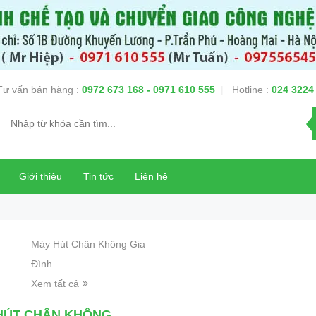
Tư vấn bán hàng :
0972 673 168
- 0971 610 555
|
Hotline :
024 3224
Giới thiệu
Tin tức
Liên hệ
Máy Hút Chân Không Gia
Đình
Xem tất cả
HÚT CHÂN KHÔNG