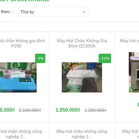
theo :
Thứ tự
út chân không gia đình
Máy Hút Chân Không Gia
Máy hút 
P290
Đình DZ300A
-2%
-12%
0.000₫
1.050.000₫
2.100.000₫
1.200.000₫
hút chân không công
Máy hút chân không công
Máy hút
nghiệp 2...
nghiệp 1...
n