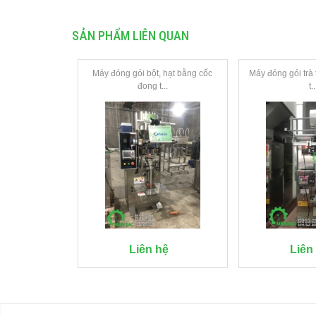
SẢN PHẨM LIÊN QUAN
Máy đóng gói bột, hạt bằng cốc
Máy đóng gói trà t
đong t...
t..
Liên hệ
Liên