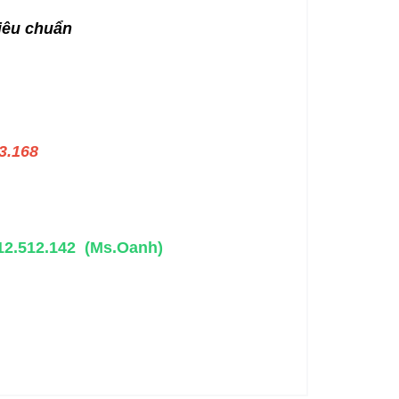
iêu chuẩn
73.168
912.512.142 (Ms.Oanh)