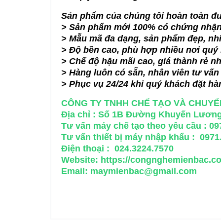
Sản phẩm của chúng tôi hoàn toàn đư
> Sản phẩm mới 100% có chứng nhận
> Mẫu mã đa dạng, sản phẩm đẹp, nh
> Độ bền cao, phù hợp nhiều nơi quý
> Chế độ hậu mãi cao, giá thành rẻ nh
> Hàng luôn có sẵn, nhân viên tư vấn h
> Phục vụ 24/24 khi quý khách đặt hà
CÔNG TY TNHH CHẾ TẠO VÀ CHUYỂ
Địa chỉ : Số 1B Đường Khuyến Lương
Tư vấn máy chế tạo theo yêu cầu : 097
Tư vấn thiết bị máy nhập khẩu : 0971
Điện thoại : 024.3224.7570
Website:
https://congnghemienbac.c
Email:
maymienbac@gmail.com