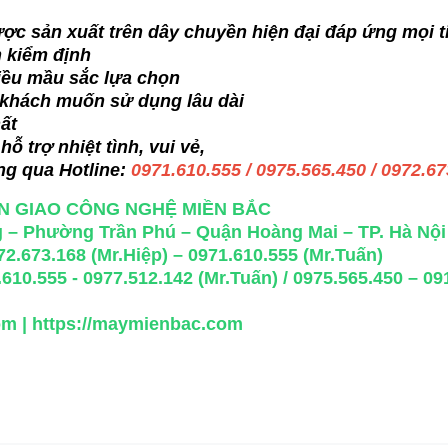
ợc sản xuất trên dây chuyền hiện đại đáp ứng mọi t
 kiểm định
iều mầu sắc lựa chọn
 khách muốn sử dụng lâu dài
ất
ỗ trợ nhiệt tình, vui vẻ,
ng qua Hotline:
0971.610.555 / 0975.565.450 / 0972.6
N GIAO CÔNG NGHỆ MIỀN BẮC
 – Phường Trần Phú – Quận Hoàng Mai – TP. Hà Nội
2.673.168 (Mr.Hiệp) – 0971.610.555 (Mr.Tuấn)
.610.555 - 0977.512.142 (Mr.Tuấn) / 0975.565.450 – 0
om
|
https://maymienbac.com