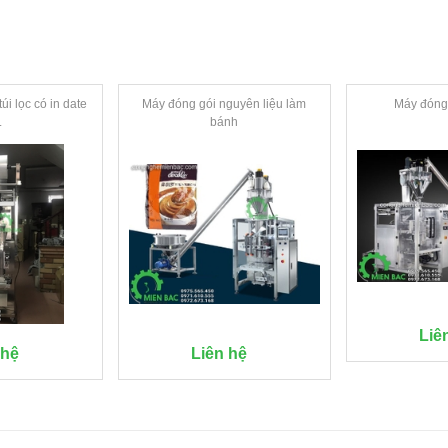
úi lọc có in date
Máy đóng gói nguyên liệu làm
Máy đóng 
.
bánh
Liê
 hệ
Liên hệ