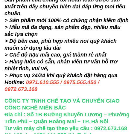
xuất trên dây chuyền hiện đại đáp ứng mọi tiêu
chuẩn
> Sản phẩm mới 100% có chứng nhận kiểm định
> Mẫu mã đa dạng, sản phẩm đẹp, nhiều mầu
sắc lựa chọn
> Độ bền cao, phù hợp nhiều nơi quý khách
muốn sử dụng lâu dài
> Chế độ hậu mãi cao, giá thành rẻ nhất
> Hàng luôn có sẵn, nhân viên tư vấn hỗ trợ
nhiệt tình, vui vẻ,
> Phục vụ 24/24 khi quý khách đặt hàng qua
Hotline:
0971.610.555 / 0975.565.450 /
0972.673.168
CÔNG TY TNHH CHẾ TẠO VÀ CHUYỂN GIAO
CÔNG NGHỆ MIỀN BẮC
Địa chỉ : Số 1B Đường Khuyến Lương – Phường
Trần Phú – Quận Hoàng Mai – TP. Hà Nội
Tư vấn máy chế tạo theo yêu cầu : 0972.673.168