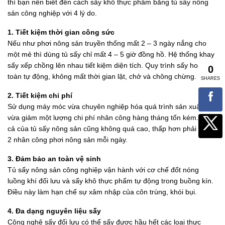
thì bạn nên biết đến cách sấy khô thực phẩm bằng tủ sấy nông
sản công nghiệp với 4 lý do.
1. Tiết kiệm thời gian công sức
Nếu như phơi nông sản truyền thống mất 2 – 3 ngày nắng cho
một mẻ thì dùng tủ sấy chỉ mất 4 – 5 giờ đồng hồ. Hệ thống khay
sấy xếp chồng lên nhau tiết kiệm diện tích. Quy trình sấy hoàn
toàn tự động, không mất thời gian lật, chở và chông chừng.
2. Tiết kiệm chi phí
Sử dụng máy móc vừa chuyên nghiệp hóa quá trình sản xuất,
vừa giảm một lượng chi phí nhân công hàng tháng tốn kém. Giá
cả của tủ sấy nông sản cũng không quá cao, thấp hơn phải thuê
2 nhân công phơi nông sản mỗi ngày.
3. Đảm bảo an toàn vệ sinh
Tủ sấy nông sản công nghiệp vận hành với cơ chế đốt nóng
luồng khí đối lưu và sấy khô thực phẩm tự động trong buồng kín.
Điều này làm hạn chế sự xâm nhập của côn trùng, khói bụi.
4. Đa dạng nguyên liệu sấy
Công nghệ sấy đối lưu có thể sấy được hầu hết các loại thực