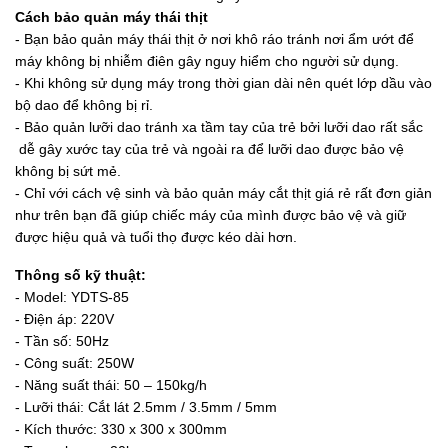
Cách bảo quản máy thái thịt
- Bạn bảo quản máy thái thịt ở nơi khô ráo tránh nơi ẩm ướt để
máy không bị nhiễm điên gây nguy hiểm cho người sử dụng.
- Khi không sử dụng máy trong thời gian dài nên quét lớp dầu vào
bộ dao để không bị rỉ.
- Bảo quản lưỡi dao tránh xa tầm tay của trẻ bởi lưỡi dao rất sắc
dễ gây xước tay của trẻ và ngoài ra để lưỡi dao được bảo vệ
không bị sứt mẻ.
- Chỉ với cách vệ sinh và bảo quản máy cắt thịt giá rẻ rất đơn giản
như trên bạn đã giúp chiếc máy của mình được bảo vệ và giữ
được hiệu quả và tuổi thọ được kéo dài hơn.
Thông số kỹ thuật:
- Model: YDTS-85
- Điện áp: 220V
- Tần số: 50Hz
- Công suất: 250W
- Năng suất thái: 50 – 150kg/h
- Lưỡi thái: Cắt lát 2.5mm / 3.5mm / 5mm
- Kích thước: 330 x 300 x 300mm