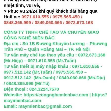
nhiệt tình, vui vẻ,
> Phục vụ 24/24 khi quý khách đặt hàng qua
Hotline:
0971.610.555 / 0975.565.450 /
0848.365.999 / 0849.060.666 / 0972.673.168
CÔNG TY TNHH CHẾ TẠO VÀ CHUYỂN GIAO
CÔNG NGHỆ MIỀN BẮC
Địa chỉ : Số 1B Đường Khuyến Lương – Phường
Trần Phú – Quận Hoàng Mai – TP. Hà Nội
Tư vấn máy chế tạo theo yêu cầu : 0972.673.168
(Mr.Hiệp) – 0971.610.555 (Mr.Tuấn)
Tư vấn thiết bị máy nhập khẩu : 0971.610.555 -
0977.512.142 (Mr.Tuấn) / 0975.565.450 –
0912.512.142 (Ms.Oanh) / 0849.060.666 (Ms.Dịu)
/ 0848.365.999 (Mr.Tú)
Điện thoại : 024.3224.7570
Website:
https://congnghemienbac.com
|
https://
maymienbac.com
Email: maymienbac@gmail.com