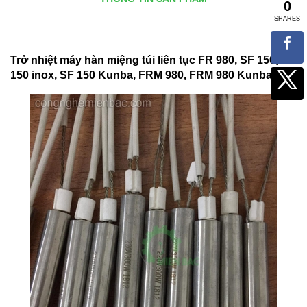
Trở nhiệt máy hàn miệng túi liên tục FR 980, SF 150, SF
150 inox, SF 150 Kunba, FRM 980, FRM 980 Kunba,