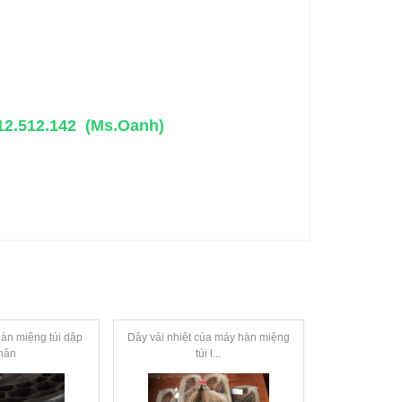
912.512.142 (Ms.Oanh)
àn miệng túi dập
Dây vải nhiệt của máy hàn miệng
Trở nhiệt máy
hân
túi l...