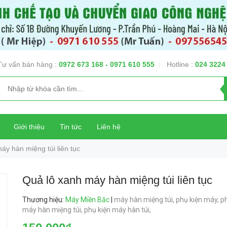
Tư vấn bán hàng :
0972 673 168
- 0971 610 555
|
Hotline :
024 3224
Giới thiệu
Tin tức
Liên hệ
áy hàn miệng túi liên tục
Quả lô xanh máy hàn miệng túi liên tục
Thương hiệu
:
Máy Miền Bắc
|
máy hàn miệng túi,
phụ kiện máy,
ph
máy hàn miệng túi,
phụ kiện máy hàn túi,