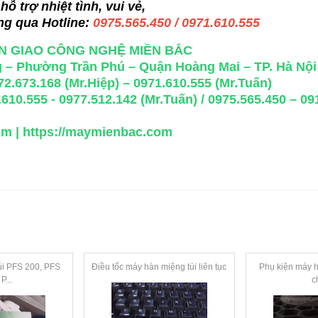
ỗ trợ nhiệt tình, vui vẻ,
ng qua Hotline:
0975.565.450 / 0971.610.555
N GIAO CÔNG NGHỆ MIỀN BẮC
 – Phường Trần Phú – Quận Hoàng Mai – TP. Hà Nội
2.673.168 (Mr.Hiệp) – 0971.610.555 (Mr.Tuấn)
.610.555 - 0977.512.142 (Mr.Tuấn) / 0975.565.450 – 0
om
|
https://maymienbac.com
úi PFS 200, PFS
Điều tốc máy hàn miệng túi liên tục
Phụ kiện máy h
P...
c