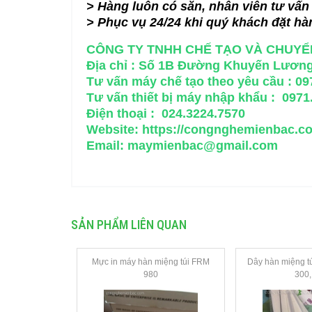
> Hàng luôn có sẵn, nhân viên tư vấn h
> Phục vụ 24/24 khi quý khách đặt hà
CÔNG TY TNHH CHẾ TẠO VÀ CHUYỂ
Địa chỉ : Số 1B Đường Khuyến Lương
Tư vấn máy chế tạo theo yêu cầu : 097
Tư vấn thiết bị máy nhập khẩu : 0971
Điện thoại : 024.3224.7570
Website:
https://congnghemienbac.c
Email:
maymienbac@gmail.com
SẢN PHẨM LIÊN QUAN
Mực in máy hàn miệng túi FRM
Dây hàn miệng t
980
300, 