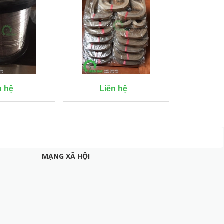
n hệ
Liên hệ
100
MẠNG XÃ HỘI