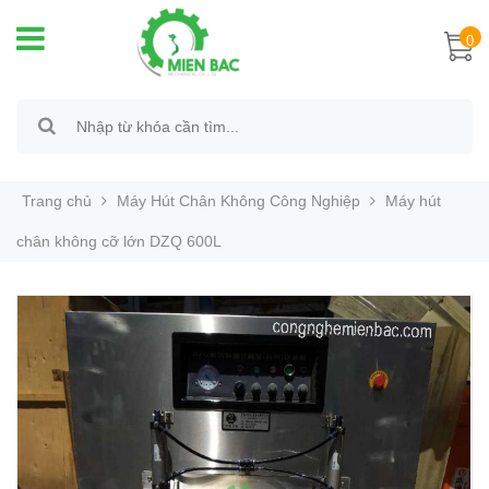
0
Trang chủ
Máy Hút Chân Không Công Nghiệp
Máy hút
chân không cỡ lớn DZQ 600L