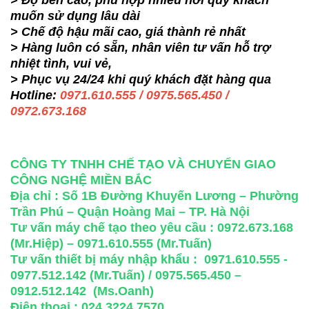
> Độ bền cao, phù hợp nhiều nơi quý khách
muốn sử dụng lâu dài
> Chế độ hậu mãi cao, giá thành rẻ nhất
> Hàng luôn có sẵn, nhân viên tư vấn hỗ trợ
nhiệt tình, vui vẻ,
> Phục vụ 24/24 khi quý khách đặt hàng qua
Hotline:
0971.610.555 / 0975.565.450 /
0972.673.168
CÔNG TY TNHH CHẾ TẠO VÀ CHUYỂN GIAO
CÔNG NGHỆ MIỀN BẮC
Địa chỉ : Số 1B Đường Khuyến Lương – Phường
Trần Phú – Quận Hoàng Mai – TP. Hà Nội
Tư vấn máy chế tạo theo yêu cầu : 0972.673.168
(Mr.Hiệp) – 0971.610.555 (Mr.Tuấn)
Tư vấn thiết bị máy nhập khẩu : 0971.610.555 -
0977.512.142 (Mr.Tuấn) / 0975.565.450 –
0912.512.142 (Ms.Oanh)
Điện thoại : 024.3224.7570