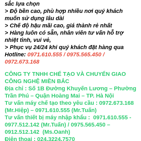
sắc lựa chọn
> Độ bền cao, phù hợp nhiều nơi quý khách
muốn sử dụng lâu dài
> Chế độ hậu mãi cao, giá thành rẻ nhất
> Hàng luôn có sẵn, nhân viên tư vấn hỗ trợ
nhiệt tình, vui vẻ,
> Phục vụ 24/24 khi quý khách đặt hàng qua
Hotline:
0971.610.555 / 0975.565.450 /
0972.673.168
CÔNG TY TNHH CHẾ TẠO VÀ CHUYỂN GIAO
CÔNG NGHỆ MIỀN BẮC
Địa chỉ : Số 1B Đường Khuyến Lương – Phường
Trần Phú – Quận Hoàng Mai – TP. Hà Nội
Tư vấn máy chế tạo theo yêu cầu : 0972.673.168
(Mr.Hiệp) – 0971.610.555 (Mr.Tuấn)
Tư vấn thiết bị máy nhập khẩu : 0971.610.555 -
0977.512.142 (Mr.Tuấn) / 0975.565.450 –
0912.512.142 (Ms.Oanh)
Điện thoại : 024.3224.7570