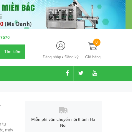
 7570
0
Đăng nhập
/
Đăng ký
Giỏ hàng
-
Miễn phí vận chuyển nội thành Hà
n tự
Nội
ốc,
máy