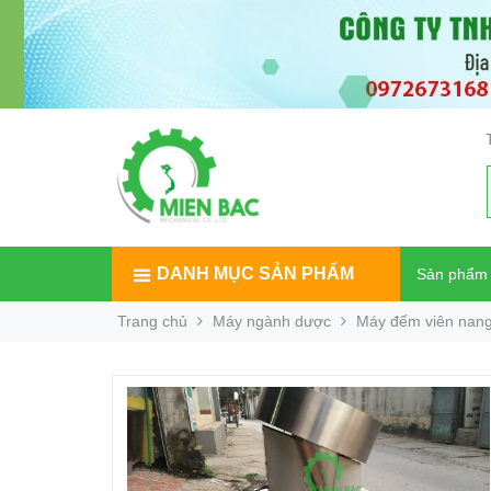
DANH MỤC SẢN PHẨM
Sản phẩm
Trang chủ
Máy ngành dược
Máy đếm viên nang,