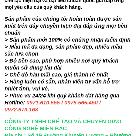
chế tạo hiện đại và đạt tiêu chuẩn quốc gia đáp ứng
mọi yêu cầu của quý khách hàng.
Sản phẩm của chúng tôi hoàn toàn được sản
xuất trên dây chuyền hiện đại đáp ứng mọi tiêu
chuẩn
> Sản phẩm mới 100% có chứng nhận kiểm định
> Mẫu mã đa dạng, sản phẩm đẹp, nhiều mầu
sắc lựa chọn
> Độ bền cao, phù hợp nhiều nơi quý khách
muốn sử dụng lâu dài
> Chế độ hậu mãi cao, giá thành rẻ nhất
> Hàng luôn có sẵn, nhân viên tư vấn hỗ trợ
nhiệt tình, vui vẻ,
> Phục vụ 24/24 khi quý khách đặt hàng qua
Hotline:
0971.610.555 / 0975.565.450 /
0972.673.168
CÔNG TY TNHH CHẾ TẠO VÀ CHUYỂN GIAO
CÔNG NGHỆ MIỀN BẮC
Địa chỉ : Số 1B Đường Khuyến Lương – Phường